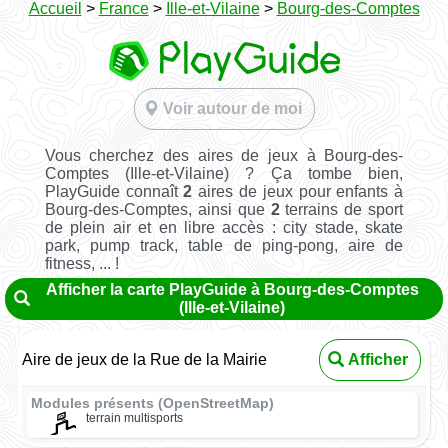
Accueil
>
France
>
Ille-et-Vilaine
>
Bourg-des-Comptes
Voir autour de moi
Vous cherchez des aires de jeux à Bourg-des-
Comptes (Ille-et-Vilaine) ? Ça tombe bien,
PlayGuide connaît
2
aires de jeux pour enfants à
Bourg-des-Comptes, ainsi que
2
terrains de sport
de plein air et en libre accès : city stade, skate
park, pump track, table de ping-pong, aire de
fitness, ... !
Afficher la carte PlayGuide à Bourg-des-Comptes
(Ille-et-Vilaine)
Aire de jeux de la Rue de la Mairie
Afficher
Modules présents (OpenStreetMap)
terrain multisports