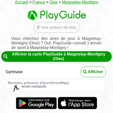
Accueil
>
France
>
Oise
>
Maignelay-Montigny
Voir autour de moi
Vous cherchez des aires de jeux à Maignelay-
Montigny (Oise) ? Ouf, PlayGuide connaît 1 terrain
de sport à Maignelay-Montigny !
Afficher la carte PlayGuide à Maignelay-Montigny
(Oise)
Gymnase
Afficher
Modules présents (OpenStreetMap)
terrain multisports