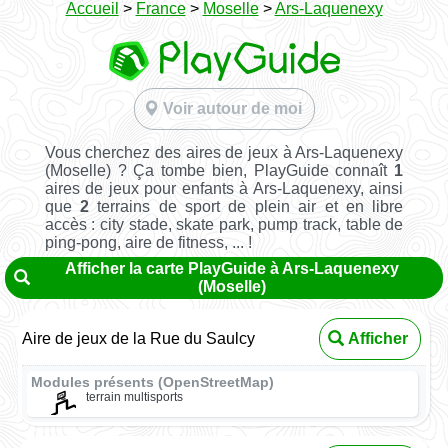
Accueil
>
France
>
Moselle
>
Ars-Laquenexy
Voir autour de moi
Vous cherchez des aires de jeux à Ars-Laquenexy
(Moselle) ? Ça tombe bien, PlayGuide connaît
1
aires de jeux pour enfants à Ars-Laquenexy, ainsi
que
2
terrains de sport de plein air et en libre
accès : city stade, skate park, pump track, table de
ping-pong, aire de fitness, ... !
Afficher la carte PlayGuide à Ars-Laquenexy
(Moselle)
Aire de jeux de la Rue du Saulcy
Afficher
Modules présents (OpenStreetMap)
terrain multisports