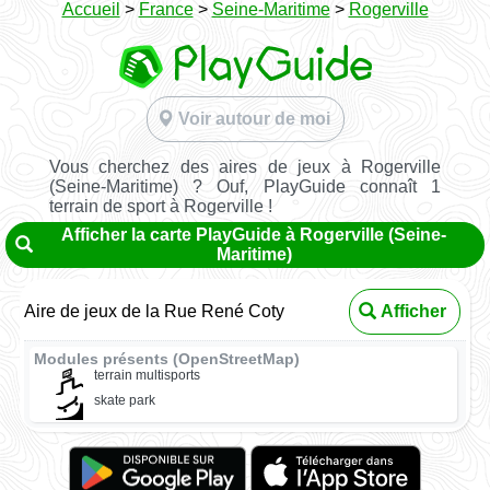
Accueil
>
France
>
Seine-Maritime
>
Rogerville
Voir autour de moi
Vous cherchez des aires de jeux à Rogerville
(Seine-Maritime) ? Ouf, PlayGuide connaît 1
terrain de sport à Rogerville !
Afficher la carte PlayGuide à Rogerville (Seine-
Maritime)
Aire de jeux de la Rue René Coty
Afficher
Modules présents (OpenStreetMap)
terrain multisports
skate park