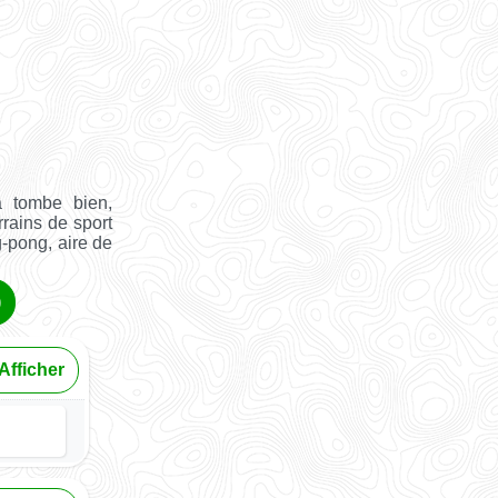
a tombe bien,
rrains de sport
g-pong, aire de
)
Afficher