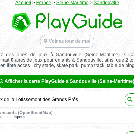
Accueil
>
France
>
Seine-Maritime
>
Sandouville
Voir autour de moi
z des aires de jeux à Sandouville (Seine-Maritime) ? Ç
nnaît
0
aires de jeux pour enfants à Sandouville, ainsi que
2
te
t en libre accès : city stade, skate park, pump track, table de pin
Afficher la carte PlayGuide à Sandouville (Seine-Maritime
ux de la Lotissement des Grands Prés
présents (OpenStreetMap)
rrain multisports