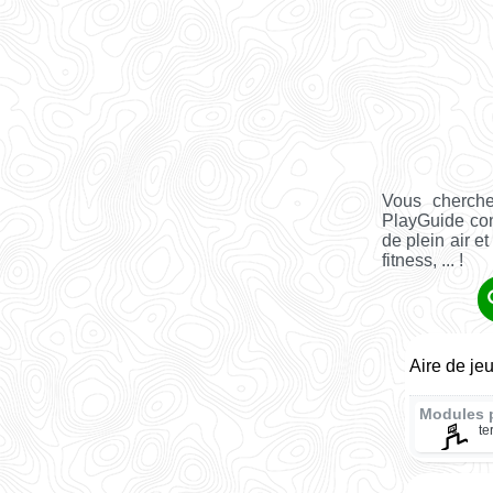
Vous cherche
PlayGuide co
de plein air e
fitness, ... !
Aire de je
Modules 
te