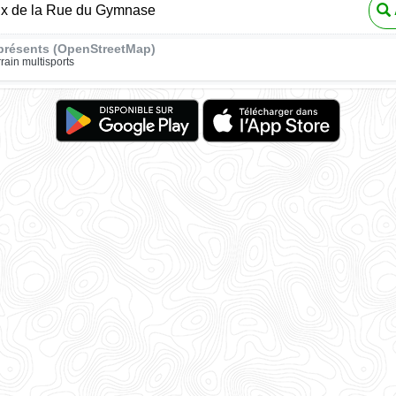
eux de la Rue du Gymnase
présents (OpenStreetMap)
rrain multisports