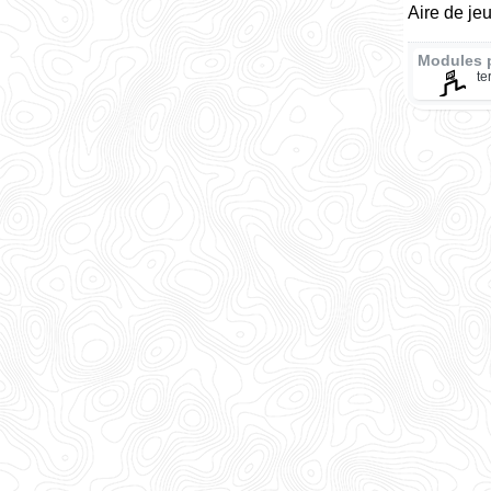
Aire de j
Modules 
te