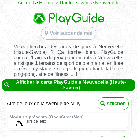
Accueil
>
France
>
Haute-Savoie
>
Neuvecelle
Voir autour de moi
Vous cherchez des aires de jeux à Neuvecelle
(Haute-Savoie) ? Ça tombe bien, PlayGuide
connaît
1
aires de jeux pour enfants à Neuvecelle,
ainsi que
1
terrains de sport de plein air et en libre
accès : city stade, skate park, pump track, table de
ping-pong, aire de fitness, ... !
Afficher la carte PlayGuide à Neuvecelle (Haute-
Savoie)
Aire de jeux de la Avenue de Milly
Afficher
Modules présents (OpenStreetMap)
aire de jeux