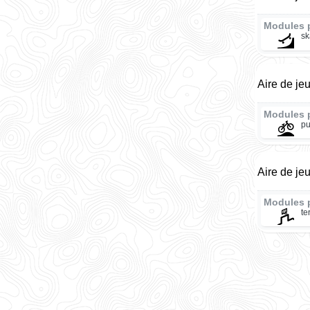
Modules 
sk
Aire de je
Modules 
pu
Aire de je
Modules 
te