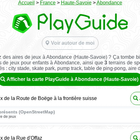
Accueil
>
France
>
Haute-Savoie
>
Abondance
Voir autour de moi
 des aires de jeux à Abondance (Haute-Savoie) ? Ça tombe b
s de jeux pour enfants à Abondance, ainsi que
3
terrains de spo
ès : city stade, skate park, pump track, table de ping-pong, aire de 
Afficher la carte PlayGuide à Abondance (Haute-Savoie)
ux de la Route de Boëge à la frontière suisse
présents (OpenStreetMap)
re de jeux
ux de la Rue d'Offaz