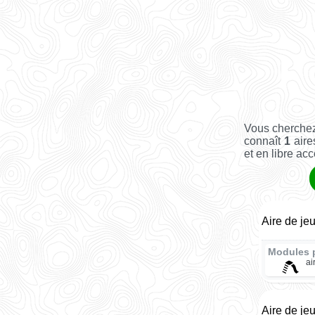
Vous cherchez
connaît
1
aire
et en libre acc
Aire de je
Modules 
ai
Aire de je