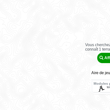
Vous cherchez
connaît 1 terr
Aff
Aire de je
Modules 
te