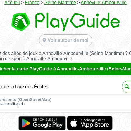
Accueil
>
France
>
Seine-Maritime
>
Anneville-Ambourville
Voir autour de moi
 des aires de jeux à Anneville-Ambourville (Seine-Maritime) ? 
ain de sport à Anneville-Ambourville !
icher la carte PlayGuide à Anneville-Ambourville (Seine-Mar
ux de la Rue des Écoles
présents (OpenStreetMap)
rrain multisports