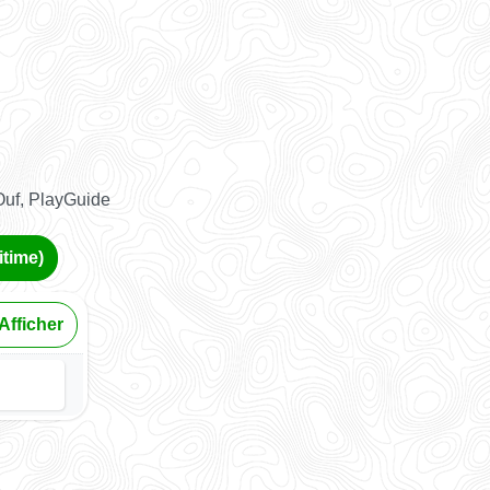
Ouf, PlayGuide
itime)
Afficher