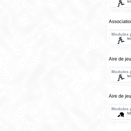
te
Associatio
Modules 
te
Aire de je
Modules 
te
Aire de je
Modules 
ta