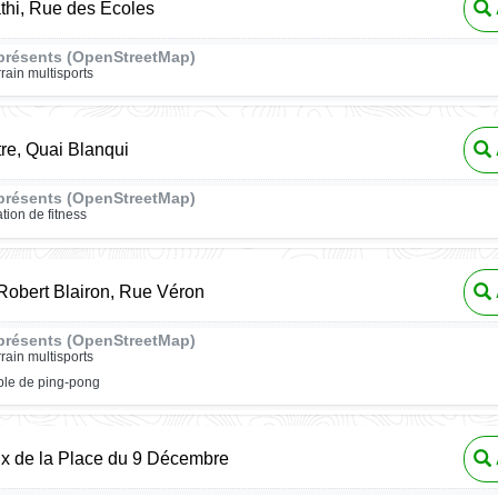
athi, Rue des Écoles
présents (OpenStreetMap)
rrain multisports
tre, Quai Blanqui
présents (OpenStreetMap)
ation de fitness
obert Blairon, Rue Véron
présents (OpenStreetMap)
rrain multisports
ble de ping-pong
ux de la Place du 9 Décembre