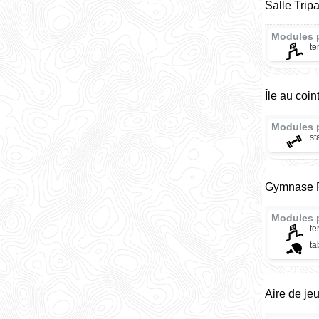
Salle Trip
Modules 
te
Île au coin
Modules 
st
Gymnase R
Modules 
te
ta
Aire de je