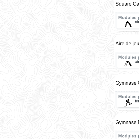
Square Gab
Modules 
ai
Aire de je
Modules 
ai
Gymnase O
Modules 
te
Gymnase M
Modules 