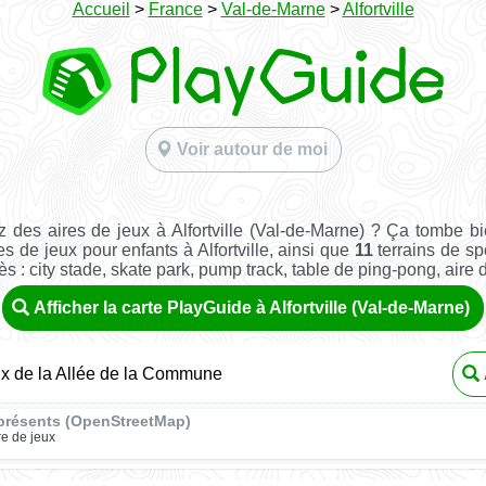
Accueil
>
France
>
Val-de-Marne
>
Alfortville
Voir autour de moi
 des aires de jeux à Alfortville (Val-de-Marne) ? Ça tombe b
es de jeux pour enfants à Alfortville, ainsi que
11
terrains de spo
ès : city stade, skate park, pump track, table de ping-pong, aire de 
Afficher la carte PlayGuide à Alfortville (Val-de-Marne)
ux de la Allée de la Commune
présents (OpenStreetMap)
re de jeux