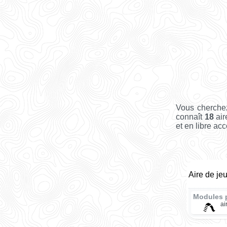
Vous cherchez
connaît
18
air
et en libre acc
Aire de je
Modules 
ai